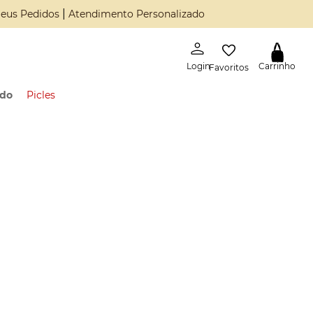
|
eus Pedidos
Atendimento Personalizado
Favoritos
ado
Picles