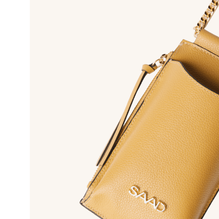
10
º
bolsa bau