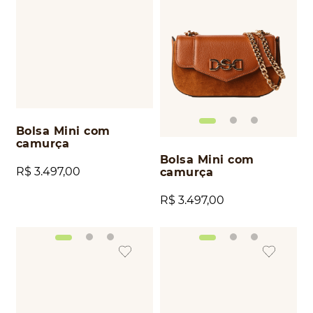
Bolsa Mini com
camurça
Bolsa Mini com
R$
3
.
497
,
00
camurça
R$
3
.
497
,
00