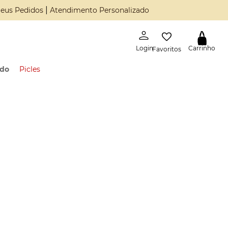
|
eus Pedidos
Atendimento Personalizado
Favoritos
ado
Picles