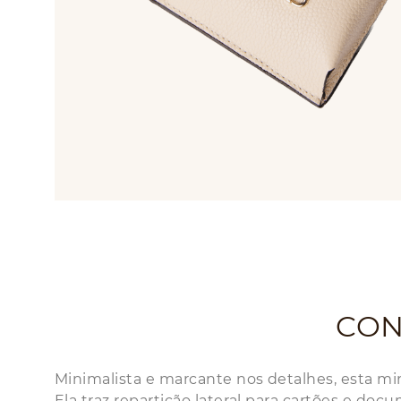
CON
Minimalista e marcante nos detalhes, esta min
Ela traz repartição lateral para cartões e doc