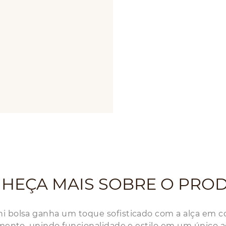
HEÇA MAIS SOBRE O PRO
i bolsa ganha um toque sofisticado com a alça em cor
umento, unindo funcionalidade e estilo em um único ac