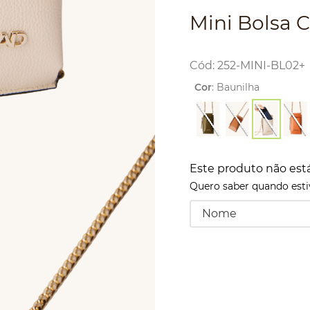
Mini Bolsa 
:
252-MINI-BL02+
Cor
:
Baunilha
Este produto não est
Quero saber quando estiv