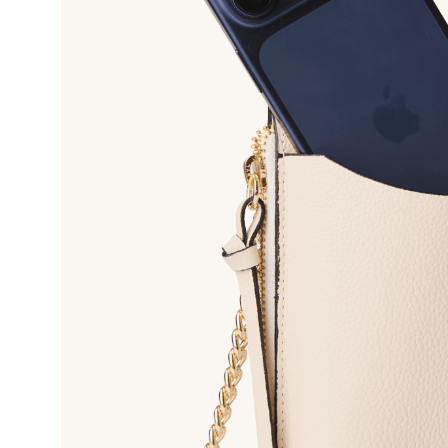
10
º
bolsa bau