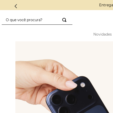
Conheça a C
O que você procura?
TERMOS MAIS BUSCADOS
Novidades
1
º
saco diadora
2
º
saad
3
º
mini
4
º
preto
5
º
diadora
6
º
nylon
7
º
azul
8
º
crochê
9
º
alcas