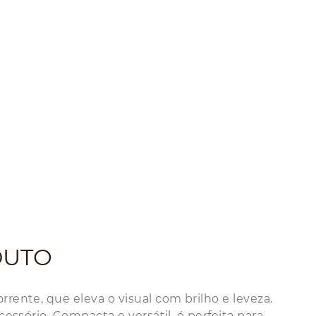
DUTO
rente, que eleva o visual com brilho e leveza.
essório. Compacta e versátil, é perfeita para