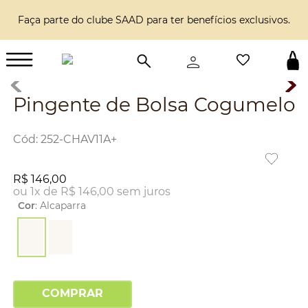
Faça parte do clube SAAD para ter benefícios exclusivos.
Pingente de Bolsa Cogumelo
:
252-CHAV11A+
R$
146
,
00
ou
1
x de
R$
146
,
00
sem juros
Cor
:
Alcaparra
COMPRAR