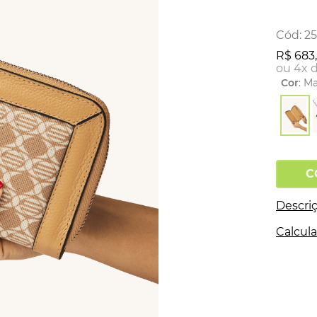
:
2
R$
683
,
ou
4
x 
Cor
:
Ma
C
Descri
Calcula