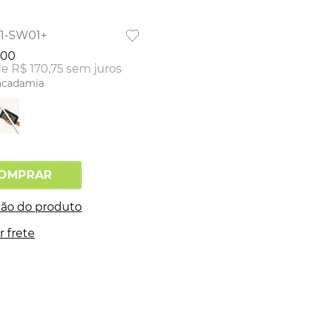
51-SW01+
00
de
R$
170
,
75
sem juros
cadamia
OMPRAR
ção do produto
r frete