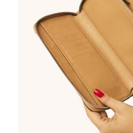
10
º
bolsa bau