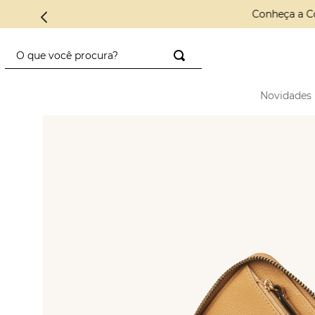
Conheça a C
O que você procura?
TERMOS MAIS BUSCADOS
Novidades
1
º
saco diadora
2
º
saad
3
º
mini
4
º
preto
5
º
diadora
6
º
nylon
7
º
azul
8
º
crochê
9
º
alcas