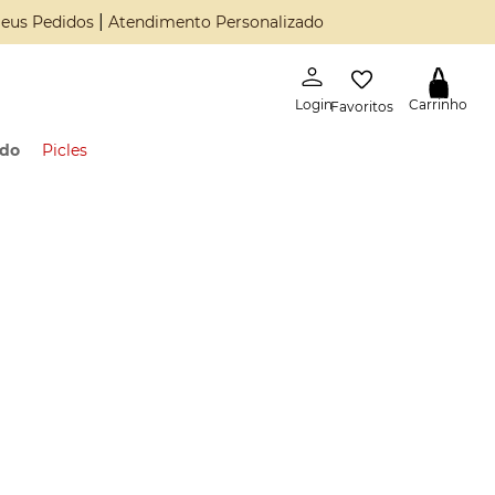
|
eus Pedidos
Atendimento Personalizado
Favoritos
ado
Picles