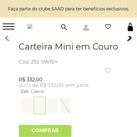
Faça parte do clube SAAD para ter benefícios exclusivos.
Carteira Mini em Couro
:
252-SW10+
R$
332
,
00
ou
1
x de
R$
332
,
00
sem juros
Cor
:
Caena
COMPRAR