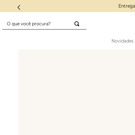
Entrega
O que você procura?
TERMOS MAIS BUSCADOS
Novidades
1
º
saco diadora
2
º
saad
3
º
mini
4
º
preto
5
º
diadora
6
º
nylon
7
º
azul
8
º
crochê
9
º
alcas