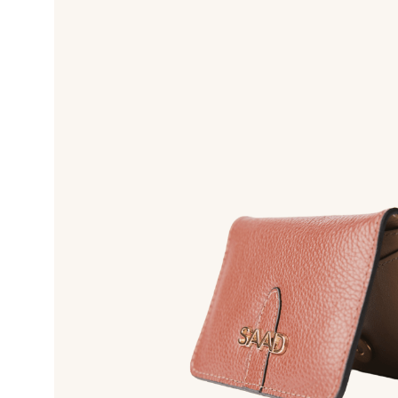
10
º
bolsas