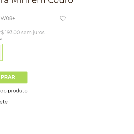
ira Mini em Couro
SW08+
R$
193
,
00
sem juros
la
PRAR
 do produto
rete