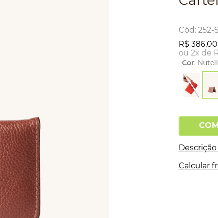
Carte
:
252-
R$
386
,
00
ou
2
x de
Cor
:
Nutel
COM
Descrição
Calcular f