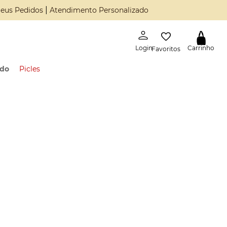
|
eus Pedidos
Atendimento Personalizado
Favoritos
ado
Picles