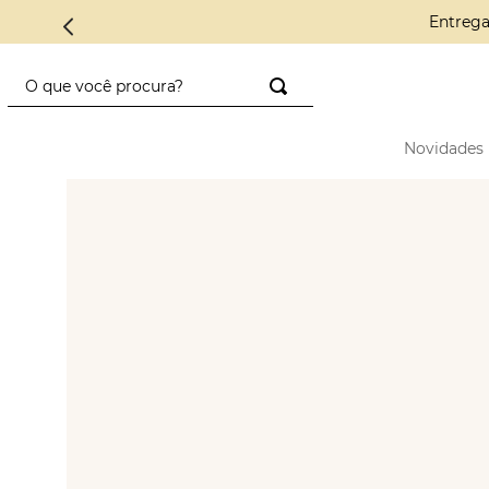
Conheça 
O que você procura?
TERMOS MAIS BUSCADOS
Novidades
1
º
saco diadora
2
º
saad
3
º
mini
4
º
preto
5
º
diadora
6
º
nylon
7
º
azul
8
º
crochê
9
º
alcas