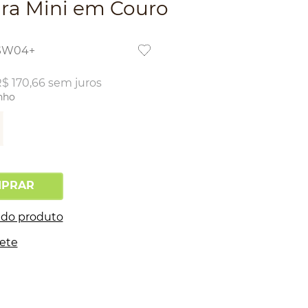
ira Mini em Couro
SW04+
R$
170
,
66
sem juros
nho
PRAR
 do produto
rete