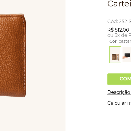
Carte
:
252-
R$
512
,
00
ou
3
x de
Cor
:
casta
COM
Descrição
Calcular f