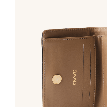
10
º
bolsa bau