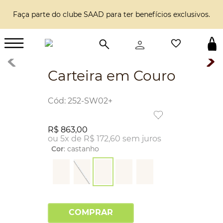
Faça parte do clube SAAD para ter benefícios exclusivos.
Carteira em Couro
:
252-SW02+
R$
863
,
00
ou
5
x de
R$
172
,
60
sem juros
Cor
:
castanho
COMPRAR