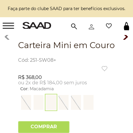
Faça parte do clube SAAD para ter benefícios exclusivos.
Carteira Mini em Couro
:
251-SW08+
R$
368
,
00
ou
2
x de
R$
184
,
00
sem juros
Cor
:
Macadamia
COMPRAR