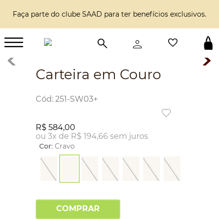
Faça parte do clube SAAD para ter benefícios exclusivos.
Carteira em Couro
:
251-SW03+
R$
584
,
00
ou
3
x de
R$
194
,
66
sem juros
Cor
:
Cravo
COMPRAR