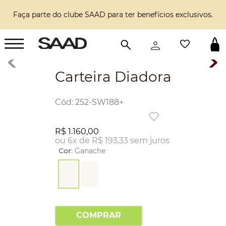
Faça parte do clube SAAD para ter benefícios exclusivos.
Carteira Diadora
:
252-SW188+
R$
1
.
160
,
00
ou
6
x de
R$
193
,
33
sem juros
Cor
:
Ganache
COMPRAR