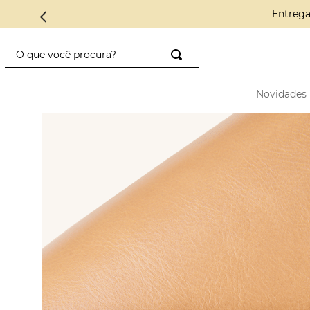
Conheça a C
O que você procura?
TERMOS MAIS BUSCADOS
Novidades
1
º
saco diadora
2
º
saad
3
º
mini
4
º
preto
5
º
diadora
6
º
nylon
7
º
azul
8
º
crochê
9
º
alcas