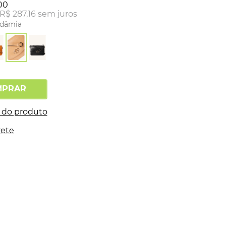
00
R$
287
,
16
sem juros
dâmia
MPRAR
 do produto
rete