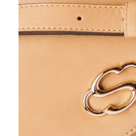
10
º
bolsa bau