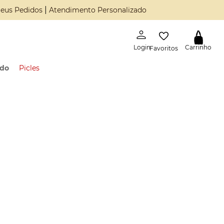
|
eus Pedidos
Atendimento Personalizado
Favoritos
ado
Picles