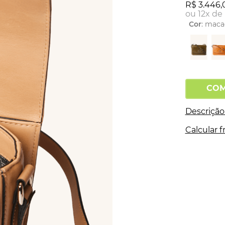
R$
3
.
446
,
ou
12
x de
Cor
:
maca
CO
Descrição
Calcular f