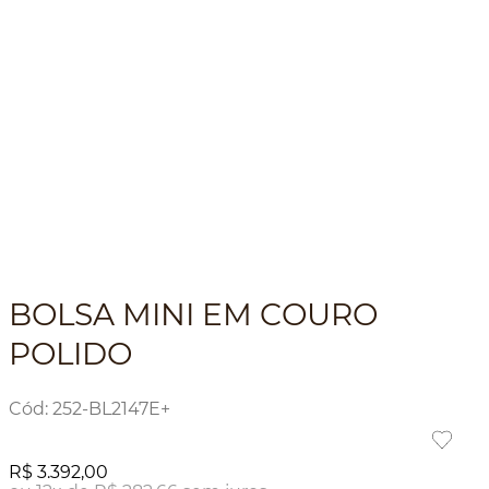
BOLSA MINI EM COURO
POLIDO
:
252-BL2147E+
R$
3
.
392
,
00