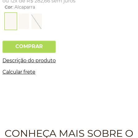
ou
12
x de
R$
282
,
66
sem juros
Cor
:
Alcaparra
COMPRAR
Descrição do produto
Calcular frete
CONHEÇA MAIS SOBRE O