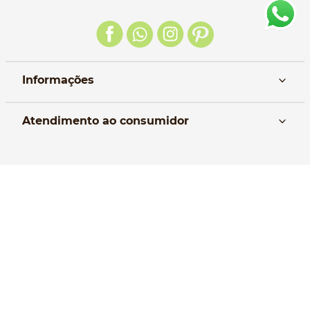
Informações
Nós
Atendimento ao consumidor
Manual da Bolsa
Pagamento e parcelamento
Trocas e devoluções
Política de entrega
Formas de Pagamento
Política de Privacidade
Perguntas frequentes
Selos de Segurança