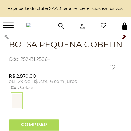
Faça parte do clube SAAD para ter benefícios exclusivos.
BOLSA PEQUENA GOBELIN
:
252-BL2506+
R$
2
.
870
,
00
ou
12
x de
R$
239
,
16
sem juros
Cor
:
Colors
COMPRAR