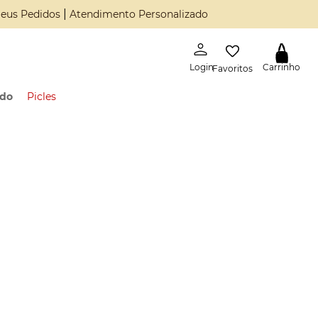
|
eus Pedidos
Atendimento Personalizado
Favoritos
ado
Picles