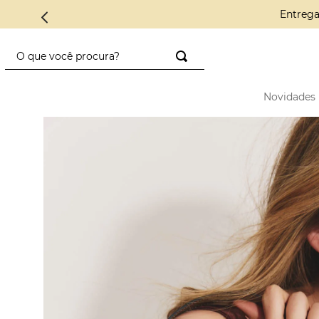
Conheça 
O que você procura?
TERMOS MAIS BUSCADOS
Novidades
1
º
saco diadora
2
º
saad
3
º
mini
4
º
preto
5
º
diadora
6
º
nylon
7
º
azul
8
º
alcas
9
º
crochê