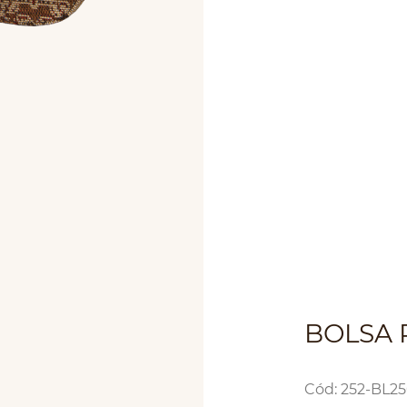
BOLSA 
:
252-BL2