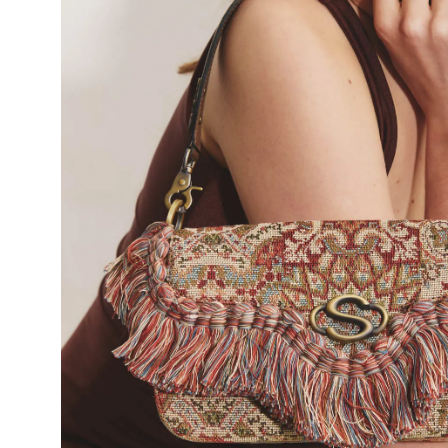
10
º
bolsa bau