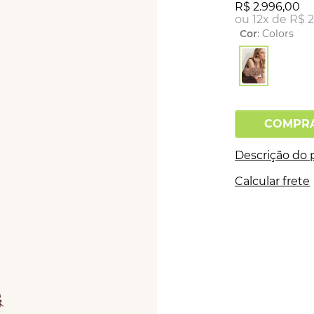
R$
2
.
996
,
00
ou
12
x de
R$
Cor
:
Colors
COMPR
Descrição do 
Calcular frete