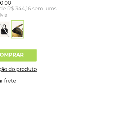
30
,
00
 de
R$
344
,
16
sem juros
lvia
OMPRAR
ção do produto
r frete