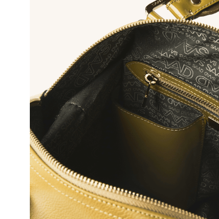
10
º
bolsa bau