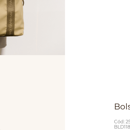
Bol
:
25
BLD11