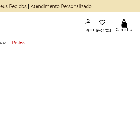
|
eus Pedidos
Atendimento Personalizado
Favoritos
ado
Picles