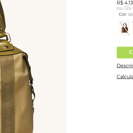
R$
4
.
1
ou
12
x
Cor
:
sa
C
Descri
Calcula