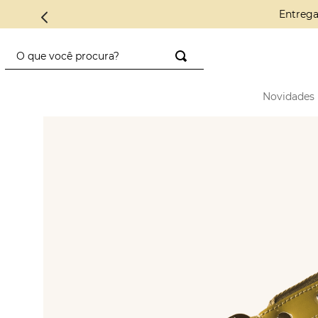
Conheça a C
O que você procura?
TERMOS MAIS BUSCADOS
Novidades
1
º
saco diadora
2
º
saad
3
º
mini
4
º
preto
5
º
diadora
6
º
nylon
7
º
azul
8
º
alcas
9
º
crochê