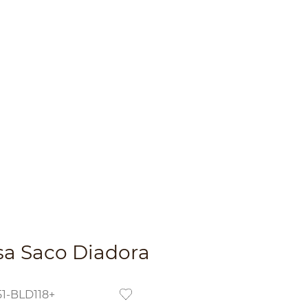
sa Saco Diadora
51-BLD118+