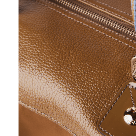
10
º
bolsa bau