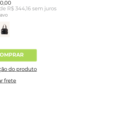
30
,
00
 de
R$
344
,
16
sem juros
ravo
OMPRAR
ção do produto
r frete