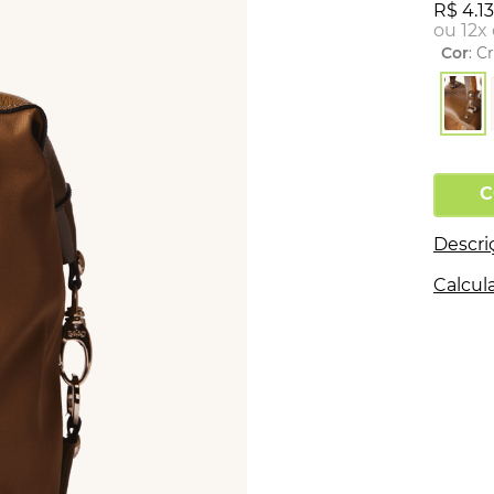
R$
4
.
1
ou
12
x
Cor
:
C
C
Descri
Calcula