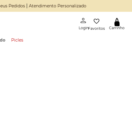
|
eus Pedidos
Atendimento Personalizado
Favoritos
ado
Picles