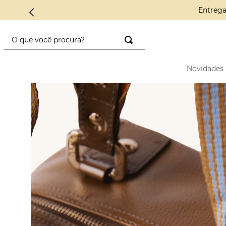
Conheça a C
O que você procura?
TERMOS MAIS BUSCADOS
Novidades
1
º
saco diadora
2
º
saad
3
º
mini
4
º
preto
5
º
diadora
6
º
nylon
7
º
azul
8
º
alcas
9
º
crochê