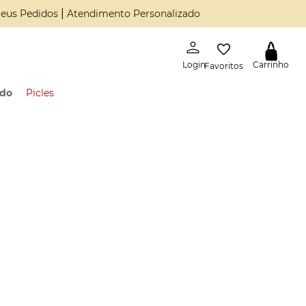
|
eus Pedidos
Atendimento Personalizado
Favoritos
ado
Picles