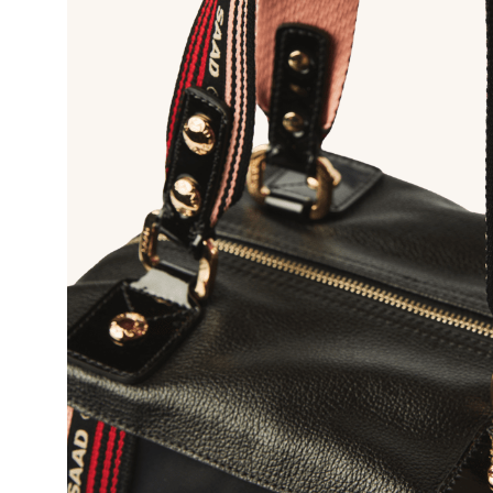
10
º
bolsa bau