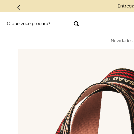
Conheça 
O que você procura?
TERMOS MAIS BUSCADOS
Novidades
1
º
saco diadora
2
º
saad
3
º
mini
4
º
preto
5
º
diadora
6
º
nylon
7
º
azul
8
º
alcas
9
º
crochê