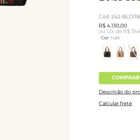
:
242-BLD118
R$
4
.
130
,
00
ou
12
x de
R$
34
Cor
:
rubi
COMPRAR
Descrição do pr
Calcular frete