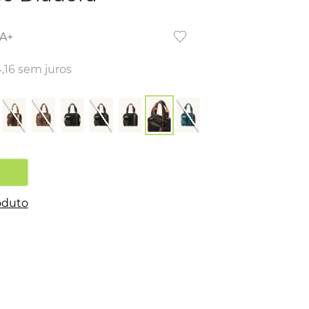
A+
4
,
16
sem juros
oduto