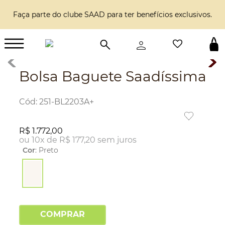
Faça parte do clube SAAD para ter benefícios exclusivos.
Bolsa Baguete Saadíssima
:
251-BL2203A+
R$
1
.
772
,
00
ou
10
x de
R$
177
,
20
sem juros
Cor
:
Preto
COMPRAR