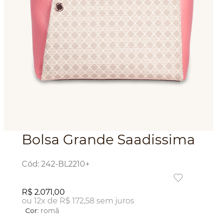
Bolsa Grande Saadissima
:
242-BL2210+
R$
2
.
071
,
00
ou
12
x de
R$
172
,
58
sem juros
Cor
:
romã