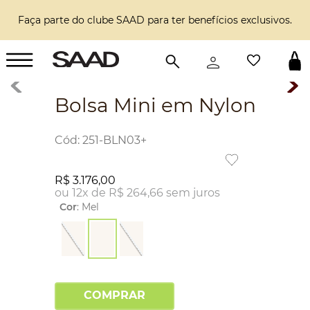
Faça parte do clube SAAD para ter benefícios exclusivos.
Bolsa Mini em Nylon
:
251-BLN03+
R$
3
.
176
,
00
ou
12
x de
R$
264
,
66
sem juros
Cor
:
Mel
COMPRAR