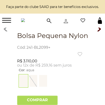
Faça parte do clube SAAD para ter benefícios exclusivos.
Bolsa Pequena Nylon
:
241-BL2099+
R$
3
.
110
,
00
ou
12
x de
R$
259
,
16
sem juros
Cor
:
aqua
COMPRAR