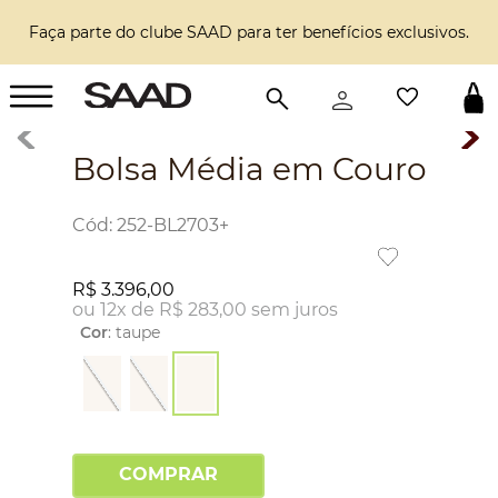
Faça parte do clube SAAD para ter benefícios exclusivos.
Bolsa Média em Couro
:
252-BL2703+
R$
3
.
396
,
00
ou
12
x de
R$
283
,
00
sem juros
Cor
:
taupe
COMPRAR