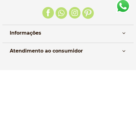
Informações
Nós
Atendimento ao consumidor
Manual da Bolsa
Pagamento e parcelamento
Trocas e devoluções
Política de entrega
Formas de Pagamento
Política de Privacidade
Perguntas frequentes
Selos de Segurança