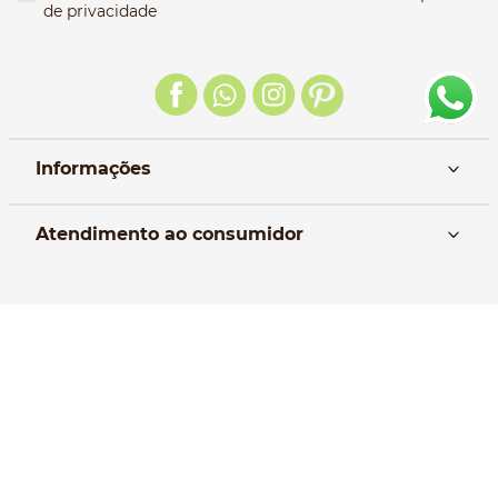
de privacidade
Informações
Nós
Atendimento ao consumidor
Manual da Bolsa
Pagamento e parcelamento
Trocas e devoluções
Política de entrega
Formas de Pagamento
Política de Privacidade
Perguntas frequentes