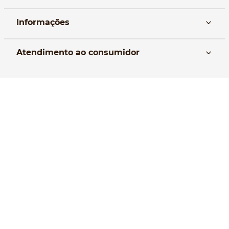
Informações
Nós
Atendimento ao consumidor
Manual da Bolsa
Pagamento e parcelamento
Trocas e devoluções
Política de entrega
Formas de Pagamento
Política de Privacidade
Perguntas frequentes
Selos de Segurança