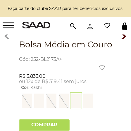
Faça parte do clube SAAD para ter benefícios exclusivos.
Bolsa Média em Couro
:
252-BL2173A+
R$
3
.
833
,
00
ou
12
x de
R$
319
,
41
sem juros
Cor
:
Kakhi
COMPRAR