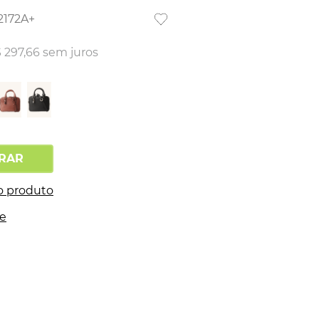
2172A+
$
297
,
66
sem juros
RAR
o produto
te