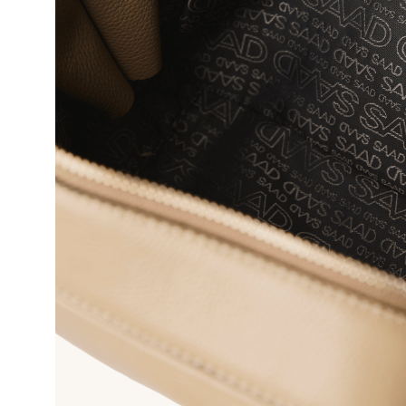
10
º
bolsa bau