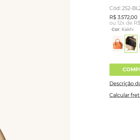
:
252-BL
R$
3
.
572
,
00
ou
12
x de
R
Cor
:
Kakhi
COMP
Descrição d
Calcular fre