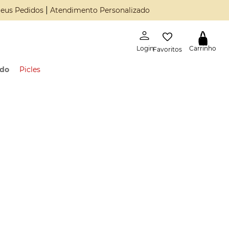
|
eus Pedidos
Atendimento Personalizado
Favoritos
ado
Picles