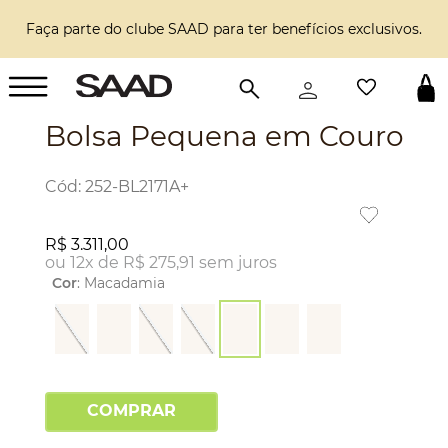
Faça parte do clube SAAD para ter benefícios exclusivos.
Bolsa Pequena em Couro
:
252-BL2171A+
R$
3
.
311
,
00
ou
12
x de
R$
275
,
91
sem juros
Cor
:
Macadamia
COMPRAR