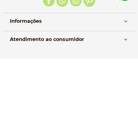
Informações
Nós
Atendimento ao consumidor
Manual da Bolsa
Pagamento e parcelamento
Trocas e devoluções
Política de entrega
Formas de Pagamento
Política de Privacidade
Perguntas frequentes
Selos de Segurança