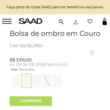
Faça parte do clube SAAD para ter benefícios exclusivos.
Bolsa de ombro em Couro
:
252-BL2182+
R$
3
.
910
,
00
ou
12
x de
R$
325
,
83
sem juros
Cor
:
Baunilha
COMPRAR