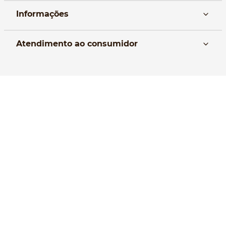
Informações
Nós
Atendimento ao consumidor
Manual da Bolsa
Pagamento e parcelamento
Trocas e devoluções
Política de entrega
Formas de Pagamento
Política de Privacidade
Perguntas frequentes
Selos de Segurança
® 2020 ATENAS - todos os direitos reservados. proibida reprodução