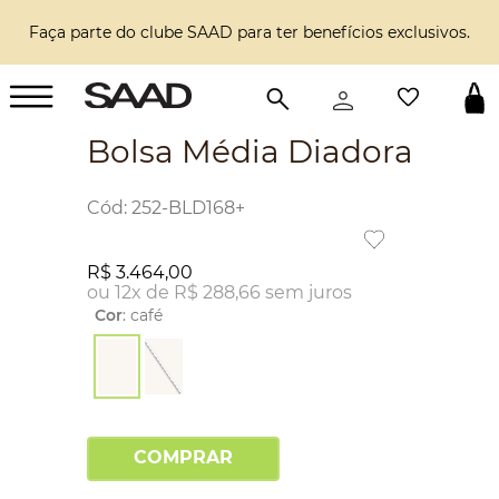
Faça parte do clube SAAD para ter benefícios exclusivos.
Bolsa Média Diadora
:
252-BLD168+
R$
3
.
464
,
00
ou
12
x de
R$
288
,
66
sem juros
Cor
:
café
COMPRAR