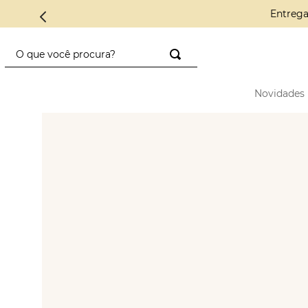
O que você procura?
TERMOS MAIS BUSCADOS
Novidades
1
º
saco diadora
2
º
saad
3
º
mini
4
º
preto
5
º
diadora
6
º
nylon
7
º
azul
8
º
alcas
9
º
crochê