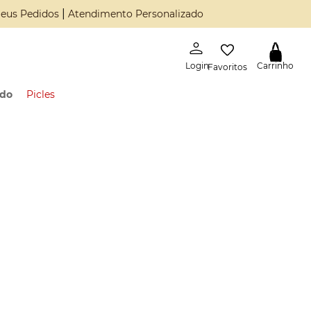
|
eus Pedidos
Atendimento Personalizado
Favoritos
ado
Picles