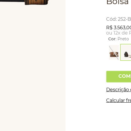
Bolsa
:
252-
R$
3
.
563
,
0
ou
12
x de
Cor
:
Preto
COM
Descrição
Calcular fr