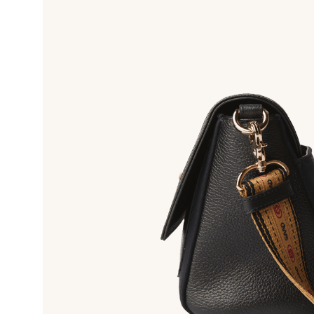
10
º
bolsa bau