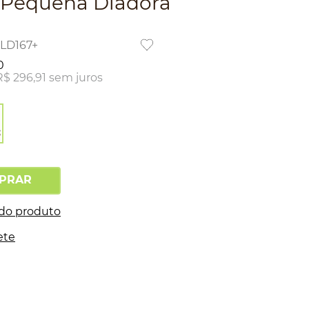
 Pequena Diadora
BLD167+
0
R$
296
,
91
sem juros
PRAR
 do produto
ete