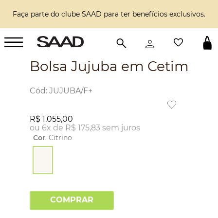
Faça parte do clube SAAD para ter benefícios exclusivos.
Bolsa Jujuba em Cetim
:
JUJUBA/F+
R$
1
.
055
,
00
ou
6
x de
R$
175
,
83
sem juros
Cor
:
Citrino
COMPRAR