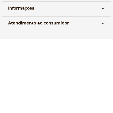
Informações
Nós
Atendimento ao consumidor
Manual da Bolsa
Pagamento e parcelamento
Trocas e devoluções
Política de entrega
Formas de Pagamento
Política de Privacidade
Perguntas frequentes
Selos de Segurança