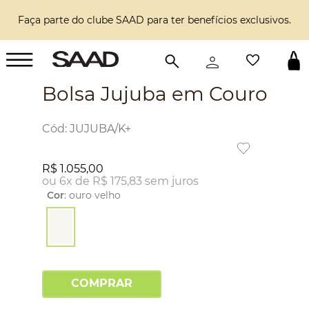
Faça parte do clube SAAD para ter benefícios exclusivos.
Bolsa Jujuba em Couro
:
JUJUBA/K+
R$
1
.
055
,
00
ou
6
x de
R$
175
,
83
sem juros
Cor
:
ouro velho
COMPRAR