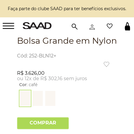
Faça parte do clube SAAD para ter benefícios exclusivos.
Bolsa Grande em Nylon
:
252-BLN12+
R$
3
.
626
,
00
ou
12
x de
R$
302
,
16
sem juros
Cor
:
café
COMPRAR