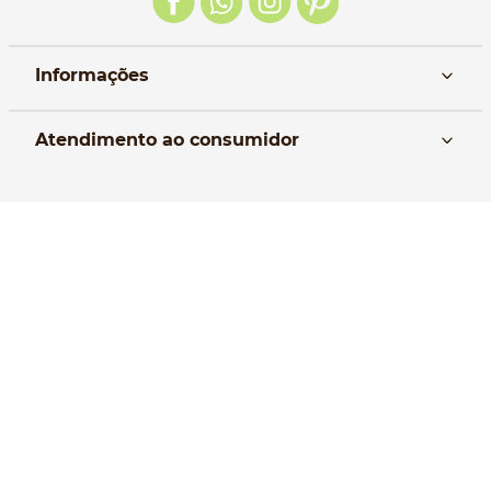
Informações
Nós
Atendimento ao consumidor
Manual da Bolsa
Pagamento e parcelamento
Trocas e devoluções
Política de entrega
Formas de Pagamento
Política de Privacidade
Perguntas frequentes
Selos de Segurança