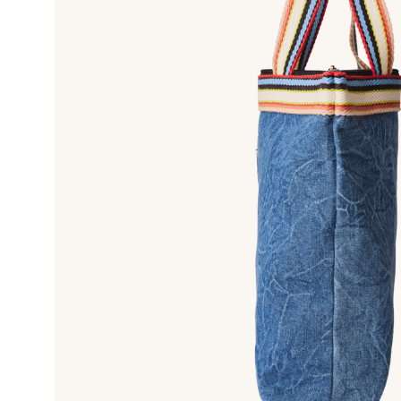
10
º
bolsa bau