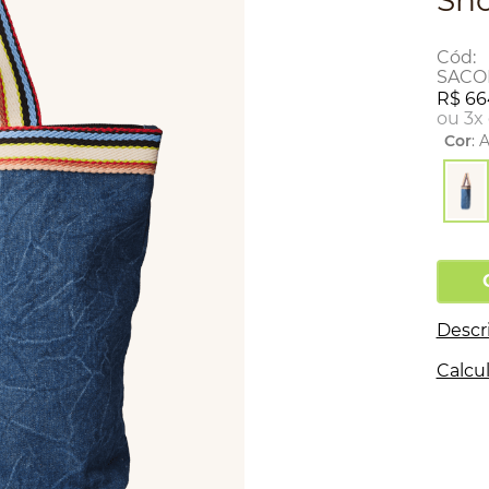
Sho
:
SACO
R$
66
ou
3
x
Cor
:
A
Descr
Calcul