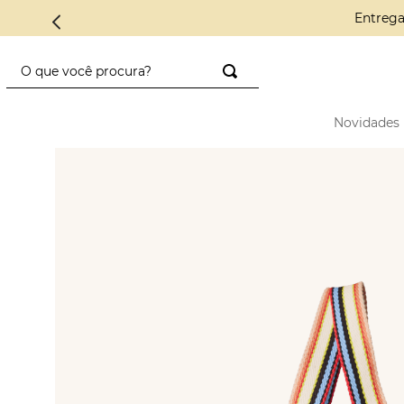
Conheça a
O que você procura?
TERMOS MAIS BUSCADOS
Novidades
1
º
saco diadora
2
º
saad
3
º
mini
4
º
preto
5
º
diadora
6
º
nylon
7
º
azul
8
º
crochê
9
º
alcas