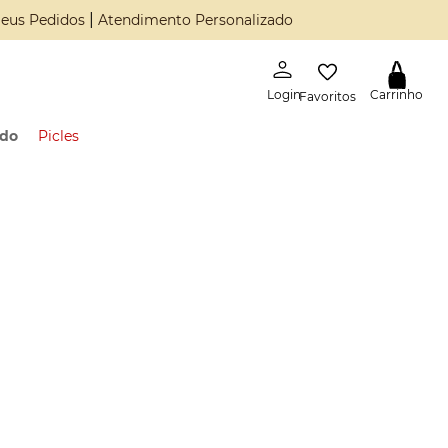
|
eus Pedidos
Atendimento Personalizado
Favoritos
ado
Picles