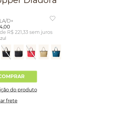
pper Diadora
LA/D+
4
,
00
 de
R$
221
,
33
sem juros
zul
COMPRAR
ição do produto
ar frete