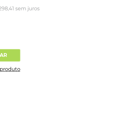
298
,
41
sem juros
AR
 produto