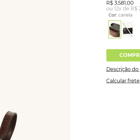
R$
3
.
581
,
00
ou
12
x de
R$
Cor
:
canela
COMPR
Descrição do
Calcular frete