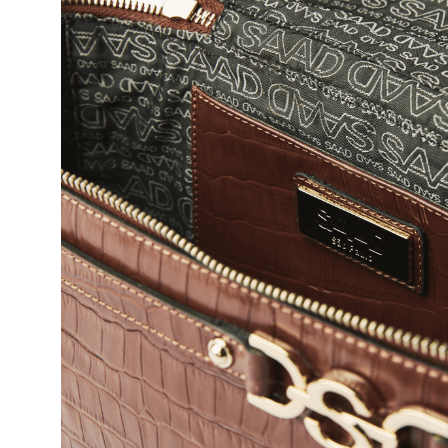
10
º
bolsa bau