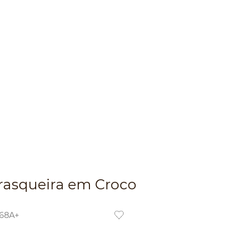
rasqueira em Croco
168A+