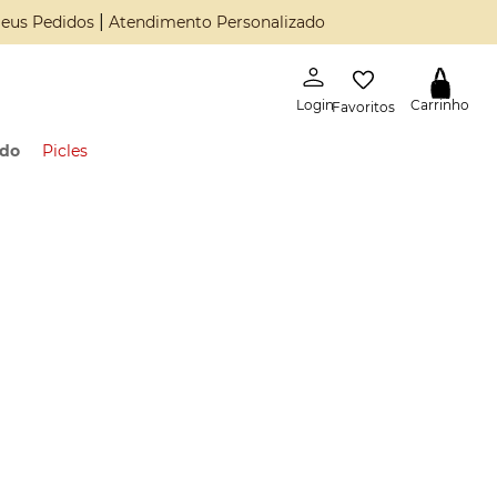
|
eus Pedidos
Atendimento Personalizado
Favoritos
ado
Picles