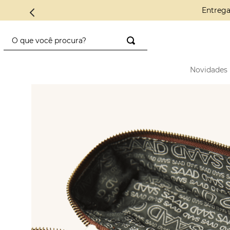
Conheça a C
O que você procura?
TERMOS MAIS BUSCADOS
Novidades
1
º
saco diadora
2
º
saad
3
º
mini
4
º
preto
5
º
diadora
6
º
nylon
7
º
azul
8
º
alcas
9
º
crochê