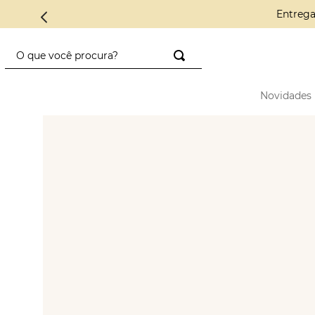
Conheça a 
O que você procura?
TERMOS MAIS BUSCADOS
Novidades
1
º
saco diadora
2
º
saad
3
º
mini
4
º
preto
5
º
diadora
6
º
nylon
7
º
azul
8
º
crochê
9
º
alcas