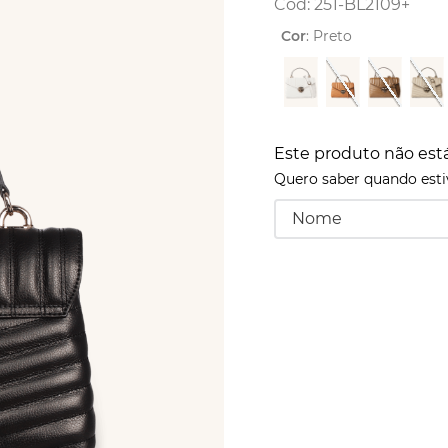
:
251-BL2109+
Cor
:
Preto
Este produto não est
Quero saber quando estiv