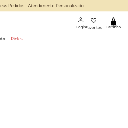
|
eus Pedidos
Atendimento Personalizado
Favoritos
ado
Picles