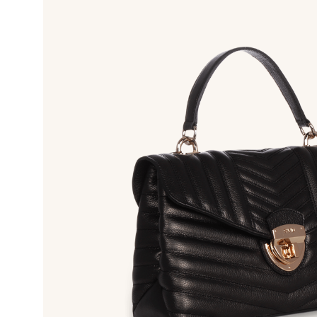
10
º
bolsa bau