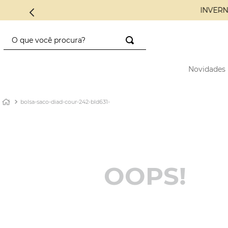
INVERN
O que você procura?
TERMOS MAIS BUSCADOS
Novidades
1
º
saco diadora
2
º
saad
bolsa-saco-diad-cour-242-bld631-
3
º
mini
4
º
preto
5
º
diadora
6
º
nylon
OOPS!
7
º
azul
8
º
crochê
9
º
alcas