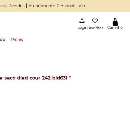
|
eus Pedidos
Atendimento Personalizado
Favoritos
ado
Picles
a-saco-diad-cour-242-bld631-
"